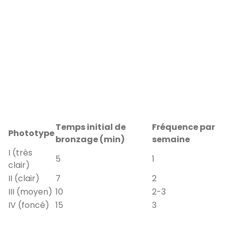
Temps initial de
Fréquence par
Phototype
bronzage (min)
semaine
I (très
5
1
clair)
II (clair)
7
2
III (moyen)
10
2-3
IV (foncé)
15
3