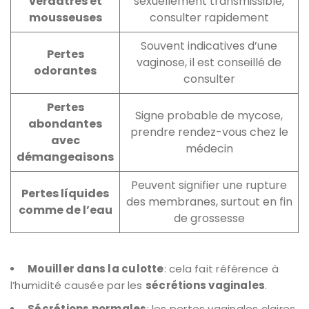
verdâtres et
sexuellement transmissible,
mousseuses
consulter rapidement
Souvent indicatives d’une
Pertes
vaginose, il est conseillé de
odorantes
consulter
Pertes
Signe probable de mycose,
abondantes
prendre rendez-vous chez le
avec
médecin
démangeaisons
Peuvent signifier une rupture
Pertes líquides
des membranes, surtout en fin
comme de l’eau
de grossesse
Mouiller dans la culotte
: cela fait référence à
l’humidité causée par les
sécrétions vaginales
.
Sécrétions normales
: les pertes vaginales claires