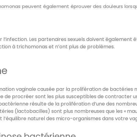
chomonas peuvent également éprouver des douleurs lorsqu’e
r l’infection. Les partenaires sexuels doivent également ê
ection à trichomonas et n’ont plus de problèmes.
ne
ation vaginale causée par la prolifération de bactéries n
ge de procréer sont les plus susceptibles de contracter u
bactérienne résulte de la prolifération d’une des nombr
éries (lactobacilles) sont plus nombreuses que les « mauva
nt l’équilibre naturel des micro-organismes dans votre v
inose bactérienne