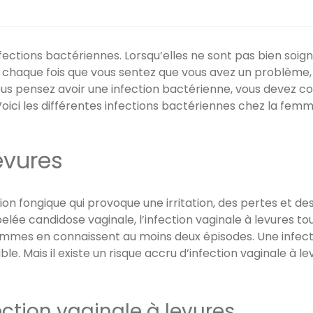
ctions bactériennes. Lorsqu’elles ne sont pas bien soig
haque fois que vous sentez que vous avez un problème, s
ue vous pensez avoir une infection bactérienne, vous devez 
. Voici les différentes infections bactériennes chez la femm
evures
tion fongique qui provoque une irritation, des pertes et d
ppelée candidose vaginale, l’infection vaginale à levures 
mes en connaissent au moins deux épisodes. Une infectio
e. Mais il existe un risque accru d’infection vaginale à 
ction vaginale à levures