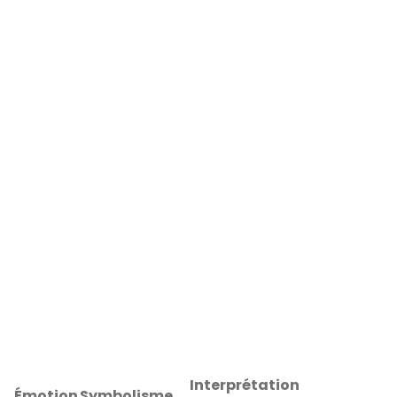
Interprétation
Émotion
Symbolisme