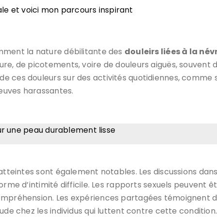
ale et voici mon parcours inspirant
mment la nature débilitante des
douleirs liées à la né
ure, de picotements, voire de douleurs aiguës, souven
e ces douleurs sur des activités quotidiennes, comme s
euves harassantes.
pour une peau durablement lisse
tteintes sont également notables. Les discussions dans
forme d’intimité difficile. Les rapports sexuels peuvent
ompréhension. Les expériences partagées témoignent de
ude chez les individus qui luttent contre cette condition