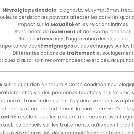
Névralgie pudendale
: diagnostic et symptômes fréqu
ouleurs persistantes pouvant affecter les activités quoti
Impact sur la
sexualité
et les relations intimes
Sentiments de
isolement
et de incompréhension
Rôle du
stress
dans l’aggravation des douleurs
Importance des
témoignages
et des échanges sur les 
Différentes options de
traitement
et soulagement
atiques d’auto-soin recommandées : exercices, acupunctu
e
sur le quotidien en forum ? Cette condition neurolog
érablement la vie des personnes touchées. Les forums, v
rience et trouver du soutien. Ils y décrivent des symptô
tidiennes, affectant fortement la qualité de vie. De plu
xualité
révèlent que les relations intimes subissent ég
tuel, les conseils sur les traitements, qu’ils soient tradi
s ils révèlent aussi les défis rencontrés pour obtenir u