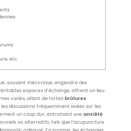
ents
diennes
forums
re, etc.
ique, souvent méconnue, engendre des
éritables espaces d’échange, offrent un lieu
mes variés, allant de fortes
brûlures
s, les discussions fréquemment axées sur les
alement un coup dur, entraînant une
anxiété
tionnels ou alternatifs, tels que l’acupuncture
n diagnostic adéquat. En somme, les échanges