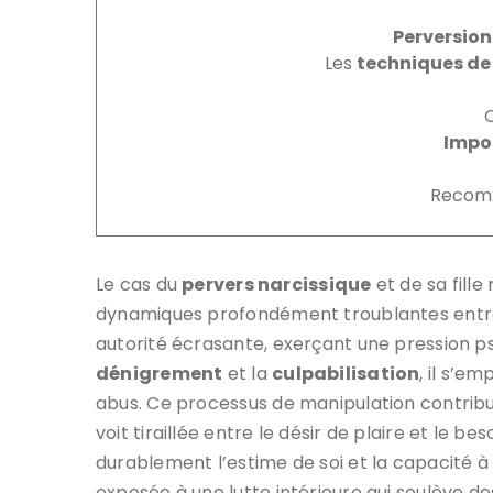
Perversion
Les
techniques de
Impo
Recomm
Le cas du
pervers narcissique
et de sa fill
dynamiques profondément troublantes entre 
autorité écrasante, exerçant une pression p
dénigrement
et la
culpabilisation
, il s’e
abus. Ce processus de manipulation contribu
voit tiraillée entre le désir de plaire et le 
durablement l’estime de soi et la capacité à é
exposée à une lutte intérieure qui soulève de