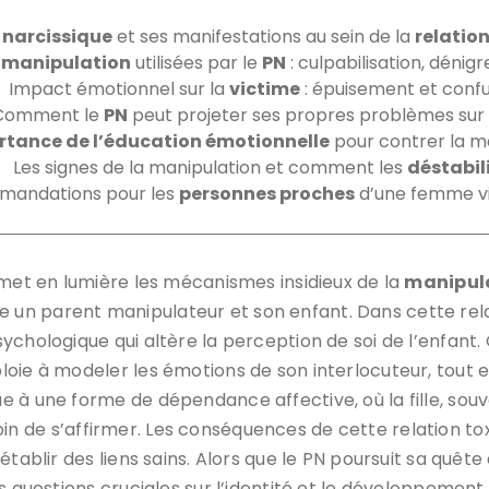
 narcissique
et ses manifestations au sein de la
relatio
 manipulation
utilisées par le
PN
: culpabilisation, dénig
Impact émotionnel sur la
victime
: épuisement et confu
Comment le
PN
peut projeter ses propres problèmes sur s
rtance de l’éducation émotionnelle
pour contrer la m
Les signes de la manipulation et comment les
déstabil
andations pour les
personnes proches
d’une femme v
e met en lumière les mécanismes insidieux de la
manipula
un parent manipulateur et son enfant. Dans cette rela
sychologique qui altère la perception de soi de l’enfan
mploie à modeler les émotions de son interlocuteur, tou
e à une forme de dépendance affective, où la fille, so
besoin de s’affirmer. Les conséquences de cette relation 
tablir des liens sains. Alors que le PN poursuit sa quête
s questions cruciales sur l’identité et le développement