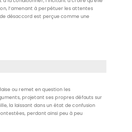
 la conditionner, l’incitant à croire qu’elle
on, l’amenant à perpétuer les attentes
e de désaccord est perçue comme une
laise ou remet en question les
arguments, projetant ses propres défauts sur
ille, la laissant dans un état de confusion
contestées, perdant ainsi peu à peu