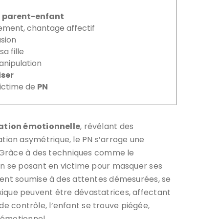
n parent-enfant
rement, chantage affectif
sion
a fille
anipulation
iser
ictime de
PN
tion émotionnelle
, révélant des
tion asymétrique, le PN s’arroge une
t. Grâce à des techniques comme le
t en se posant en victime pour masquer ses
uvent soumise à des attentes démesurées, se
toxique peuvent être dévastatrices, affectant
 de contrôle, l’enfant se trouve piégée,
 émotionnel.