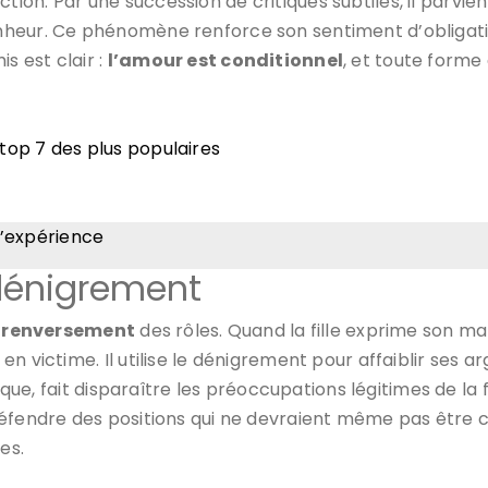
. Par une succession de critiques subtiles, il parvient à
nheur. Ce phénomène renforce son sentiment d’obligati
 est clair :
l’amour est conditionnel
, et toute form
: top 7 des plus populaires
 d’expérience
 dénigrement
e
renversement
des rôles. Quand la fille exprime son ma
n victime. Il utilise le dénigrement pour affaiblir ses 
ique, fait disparaître les préoccupations légitimes de la f
défendre des positions qui ne devraient même pas être 
es.