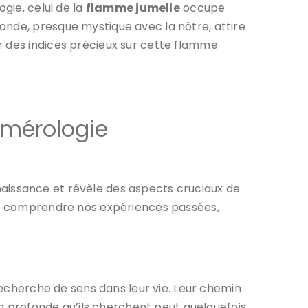
gie, celui de la
flamme jumelle
occupe
onde, presque mystique avec la nôtre, attire
r des indices précieux sur cette flamme
umérologie
naissance et révèle des aspects cruciaux de
our comprendre nos expériences passées,
 recherche de sens dans leur vie. Leur chemin
ion profonde qu’ils cherchent peut quelquefois