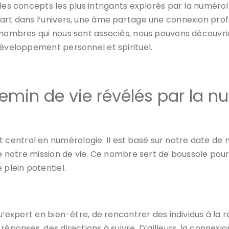
les concepts les plus intrigants explorés par la numérolo
part dans l’univers, une âme partage une connexion prof
s nombres qui nous sont associés, nous pouvons découvri
développement personnel et spirituel.
hemin de vie révélés par la n
t central en numérologie. Il est basé sur notre date de 
e de notre mission de vie. Ce nombre sert de boussole p
 plein potentiel.
qu’expert en bien-être, de rencontrer des individus à la
réponses, des directions à suivre. D’ailleurs, la connex