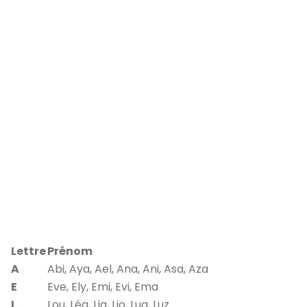
Lettre
Prénom
A
Abi, Aya, Ael, Ana, Ani, Asa, Aza
E
Eve, Ely, Emi, Evi, Ema
L
Lou, Léa, Lia, Lio, Lua, Luz