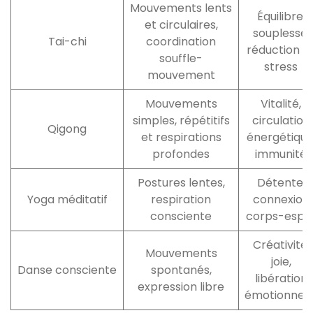
Mouvements lents
Équilibre,
et circulaires,
souplesse,
Tai-chi
coordination
réduction d
souffle-
stress
mouvement
Mouvements
Vitalité,
simples, répétitifs
circulation
Qigong
et respirations
énergétique
profondes
immunité
Postures lentes,
Détente,
Yoga méditatif
respiration
connexion
consciente
corps-espri
Créativité,
Mouvements
joie,
Danse consciente
spontanés,
libération
expression libre
émotionnell