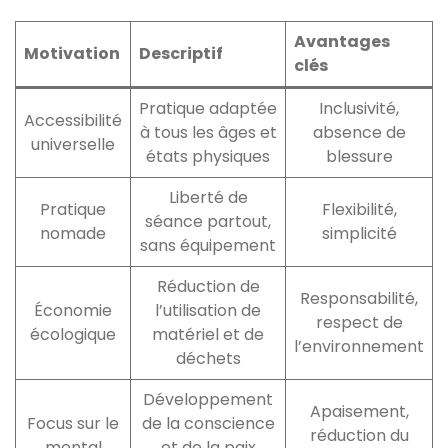
Avantages
Motivation
Descriptif
clés
Pratique adaptée
Inclusivité,
Accessibilité
à tous les âges et
absence de
universelle
états physiques
blessure
Liberté de
Pratique
Flexibilité,
séance partout,
nomade
simplicité
sans équipement
Réduction de
Responsabilité,
Économie
l’utilisation de
respect de
écologique
matériel et de
l’environnement
déchets
Développement
Apaisement,
Focus sur le
de la conscience
réduction du
mental
et de la paix