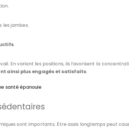
ion.
s les jambes.
uctifs
.
vail. En variant les positions, ils favorisent la concentr
ont ainsi plus engagés et satisfaits
.
une santé épanouie
sédentaires
miques sont importants. Être assis longtemps peut caus