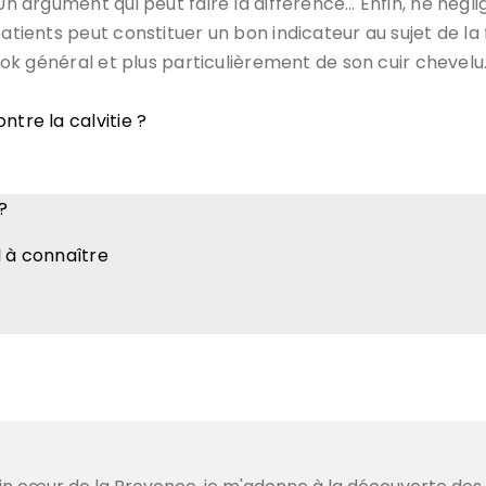
 Un argument qui peut faire la différence… Enfin, ne négl
atients peut constituer un bon indicateur au sujet de la f
look général et plus particulièrement de son cuir chevelu
tre la calvitie ?
?
l à connaître