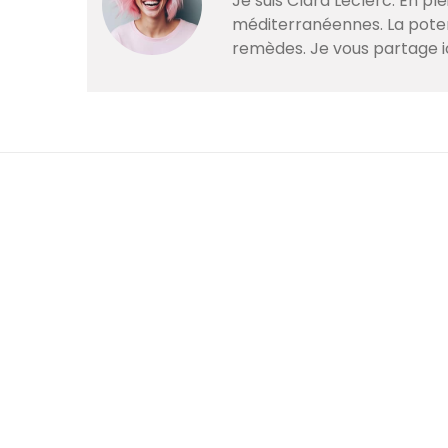
Je suis Clara Leclerc. En p
méditerranéennes. La poteri
remèdes. Je vous partage i