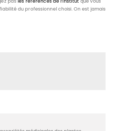
igez pas
les références de l’institut
que vous
iabilité du professionnel choisi. On est jamais
.