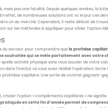
é, mais pas une fatalité. Depuis quelques années, la lutt
. En effet, de nombreuses solutions ont vu le jour ces
uméro un du marché. Cependant, il reste délicat de trouv
m sur les méthodes à appliquer pour cibler l’option idéa
es
perts du secteur pour comprendre que
la prothèse capillair
e souhaitée qui se mêle parfaitement avec votre che
quelle activité physique sans vous soucier de votre calvi
on dans l’institut où vous avez réalisé l’opération. Sort
e prothèse capillaire. Une sorte de contrat gagnant-gagn
et, choisir l’option « compléments capillaires » ne signi
s pratiqués en cette fin d’année permet de comprend