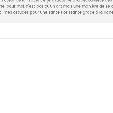
lein cœur de la Provence, je m'adonne à la découverte de
e, pour moi, n'est pas qu'un art mais une manière de se c
ci mes astuces pour une santé florissante grâce à la ric