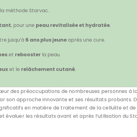
la méthode Starvac.
tant
, pour une
peau revitalisée et hydratée
.
tre jusqu’à
6 ans plus jeune
après une cure.
nes
et
rebooster
la peau.
eux
et le
relâchement cutané
.
u cœur des préoccupations de nombreuses personnes à la
par son approche innovante et ses résultats probants. D
ficatifs en matière de traitement de la cellulite et de r
 évaluer les résultats avant et après l’utilisation du St