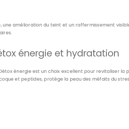
e
, une
amélioration du teint
et un
raffermissement
visibl
aires.
détox énergie et hydratation
 Détox énergie
est un choix excellent pour revitaliser la
ocoque et peptides, protège la peau des méfaits du str