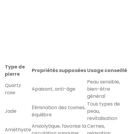
Type de
Propriétés supposées
Usage conseillé
pierre
Peau sensible,
Quartz
Apaisant, anti-âge
bien-être
rose
général
Tous types de
Élimination des toxines,
Jade
peau,
équilibre
revitalisation
Anxiolytique, favorise la
Cernes,
Améthyste
circulation sanguine
relaxation