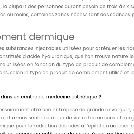
e, la plupart des personnes auront besoin de trois à six
ou moins, certaines zones nécessitant des séances plus
lement dermique
ubstances injectables utilisées pour atténuer les ride
 constitués d’acide hyaluronique, que l’on trouve naturel
 utilisées en fonction du type de produit de comblement 
ns, selon le type de produit de comblement utilisé et la
s dans un centre de médecine esthétique ?
cessairement être une entreprise de grande envergure, i
e et à vous sentir au mieux de votre forme sans chirur
ue pour la réduction des rides à l’épilation au laser p
haitent
donner un petit coup de pouce à leur routine be