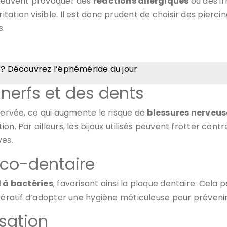
 peuvent provoquer des
réactions allergiques
ou des ir
ation visible. Il est donc prudent de choisir des pierci
s.
4 ? Découvrez l’éphéméride du jour
rfs et des dents
nnervée, ce qui augmente le risque de
blessures nerveus
n. Par ailleurs, les bijoux utilisés peuvent frotter contr
es.
cco-dentaire
 à bactéries
, favorisant ainsi la plaque dentaire. Cel
impératif d’adopter une hygiène méticuleuse pour préven
isation