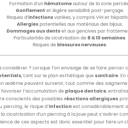
Formation d’un
hématome
autour de la zone percée
Gonflement
et légère sensibilité post-perçage.
Risques d’
infections
variées, y compris VIH et hépatit
Allergies
potentielles aux matériaux des bijoux.
Dommages aux dents
et aux gencives par frotteme
Particularités de cicatrisation de
8 à 10 semaines
.
Risques de
blessures nerveuses
.
 à considérer ? Lorsque l’on envisage de se faire percer 
otentiels
, tant sur le plan esthétique que
sanitaire
. En
n œdème peuvent survenir, tout comme des saignements
 favoriser l’accumulation de
plaque dentaire
, entraîn
être conscients des possibles
réactions allergiques
prov
piercing, le risque d’
infection
est considérablement ac
s, la cicatrisation d’un piercing à la joue peut s’avérer
ience de ces aspects est donc essentiel pour faire un c