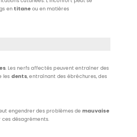
ritations cutanées. L’inconfort peut se
ngs en
titane
ou en matières
es
. Les nerfs affectés peuvent entraîner des
e les
dents
, entraînant des ébréchures, des
a peut engendrer des problèmes de
mauvaise
ir ces désagréments.