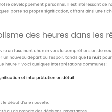
notre développement personnel. Il est intéressant de no
ues, porte sa propre signification, offrant ainsi une ric
olisme des heures dans les r
uvre un fascinant chemin vers la compréhension de nos é
r un nouveau départ ou l’espoir, tandis que
la nuit
pourr
que heure ? Voici quelques interprétations communes :
gnification et interprétation en détail
et le début d’une nouvelle.
érité ou de prendre des décisions importantes.