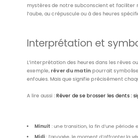
mystères de notre subconscient et faciliter 
l’aube, au crépuscule ou à des heures spécifiq
Interprétation et symb
L’interprétation des heures dans les rêves o
exemple,
rêver du matin
pourrait symbolise
enfouies. Mais que signifie précisément cha
A lire aussi :
Rêver de se brosser les dents : si
Minuit
: une transition, la fin d’une période 
Midi
: l’apogée, le moment d’affronter la v