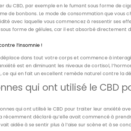
r du CBD, par exemple en le fumant sous forme de cigar
rme de bonbons. Le mode de consommation que vous choi
apidité avec laquelle vous commencez à ressentir ses ef
sous forme de gélules, car il est absorbé directement 
ontre l’insomnie !
se déplace dans tout votre corps et commence à interagi
anxiété est en diminuant les niveaux de cortisol, l’horm
ce qui en fait un excellent remède naturel contre la dép
nes qui ont utilisé le CBD po
onnes qui ont utilisé le CBD pour traiter leur anxiété av
, a récemment déclaré qu’elle avait commencé à prendr
avait aidée à se sentir plus à l’aise sur scène et à se co