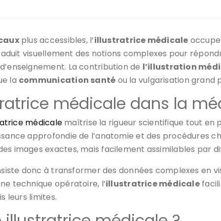
caux
plus accessibles, l’
illustratrice médicale
occupe 
 traduit visuellement des notions complexes pour répond
 d’enseignement. La contribution de
l’illustration méd
ue la
communication santé
ou la vulgarisation grand p
ustratrice médicale dans la mé
tratrice médicale
maîtrise la rigueur scientifique tout en
ssance approfondie de l’anatomie et des procédures chiru
es images exactes, mais facilement assimilables par dif
onsiste donc à transformer des données complexes en visu
ne technique opératoire, l’
illustratrice médicale
facil
 leurs limites.
 illustratrice médicale ?