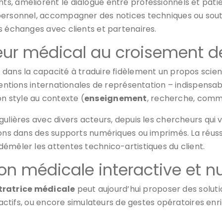
, améliorent le dialogue entre professionnels et patien
personnel, accompagner des notices techniques ou soute
s échanges avec clients et partenaires.
ateur médical au croisement de
 dans la capacité à traduire fidèlement un propos scien
nventions internationales de représentation – indispens
n style au contexte (
enseignement
, recherche, comm
ulières avec divers acteurs, depuis les chercheurs qui v
ions dans des supports numériques ou imprimés. La réus
émêler les attentes technico-artistiques du client.
ation médicale interactive et
stratrice médicale
peut aujourd’hui proposer des solut
eractifs, ou encore simulateurs de gestes opératoires en