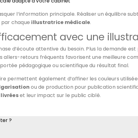
dicale adapté à votre cabinet
quer l’information principale. Réaliser un équilibre subt
é par chaque
illustratrice médicale
.
icacement avec une illustra
se d’écoute attentive du besoin. Plus la demande est pr
s allers-retours fréquents favorisent une meilleure co
portée pédagogique ou scientifique du résultat final.
 permettent également d’affiner les couleurs utilisées
lgarisation
ou de production pour publication scientif
 livrées
et leur impact sur le public ciblé.
eter ?