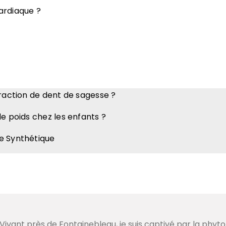
cardiaque ?
traction de dent de sagesse ?
de poids chez les enfants ?
e Synthétique
ivant près de Fontainebleau, je suis captivé par la phyto