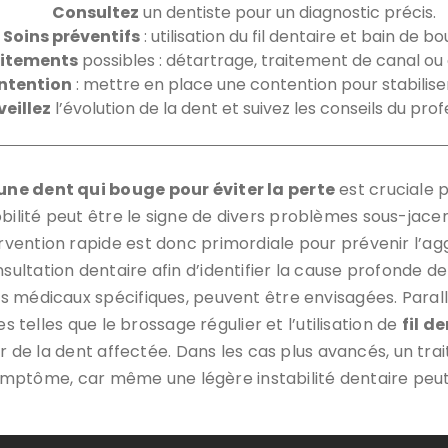
Consultez
un dentiste pour un diagnostic précis.
Soins préventifs
: utilisation du fil dentaire et bain de b
itements
possibles : détartrage, traitement de canal ou 
ntention
: mettre en place une contention pour stabiliser
veillez
l’évolution de la dent et suivez les conseils du prof
ne dent qui bouge pour éviter la perte
est cruciale 
lité peut être le signe de divers problèmes sous-jace
ention rapide est donc primordiale pour prévenir l’aggr
ltation dentaire afin d’identifier la cause profonde de 
 médicaux spécifiques, peuvent être envisagées. Parall
s telles que le brossage régulier et l’utilisation de
fil d
ur de la dent affectée. Dans les cas plus avancés, un tr
e symptôme, car même une légère instabilité dentaire peu