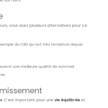
e vos nuits.
e
jours, vous avez plusieurs alternatives pour ce
ar exemple du CBD qui est très tendance depuis
urent une meilleure qualité de sommeil.
nie.
dormissement
is
. C’est important pour une
vie équilibrée
et