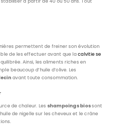
 stabiliser à partir de 40 ou 50 ans. Tout
rnières permettent de freiner son évolution
able de les effectuer avant que la
calvitie se
ilibrée. Ainsi, les aliments riches en
le beaucoup d’huile d’olive. Les
ecin
avant toute consommation.
r
urce de chaleur. Les
shampoings bios
sont
huile de nigelle sur les cheveux et le crâne
ions.