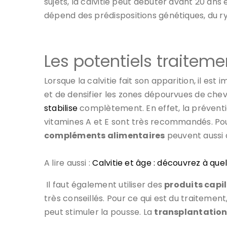
sujets, la calvitie peut débuter avant 20 ans e
dépend des prédispositions génétiques, du r
Les potentiels traiteme
Lorsque la calvitie fait son apparition, il e
et de densifier les zones dépourvues de chev
stabilise
complètement. En effet, la préventio
vitamines A et E sont très recommandés. Po
compléments alimentaires
peuvent aussi 
A lire aussi :
Calvitie et âge : découvrez à q
Il faut également utiliser des
produits capil
très conseillés. Pour ce qui est du traitement
peut stimuler la pousse. La
transplantatio