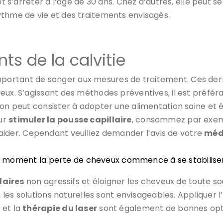
t s’arrêter à l’âge de 30 ans. Chez d’autres, elle peut se
ythme de vie et des traitements envisagés.
nts de la calvitie
st important de songer aux mesures de traitement. Ces de
eux. S’agissant des méthodes préventives, il est préfér
n peut consister à adopter une alimentation saine et équ
ur
stimuler la pousse capillaire
, consommez par exemp
aider. Cependant veuillez demander l’avis de votre
méd
uel moment la perte de cheveux commence à se stabilise
laires
non agressifs et éloigner les cheveux de toute so
, les solutions naturelles sont envisageables. Appliquer l’
n
et la
thérapie du laser
sont également de bonnes opt