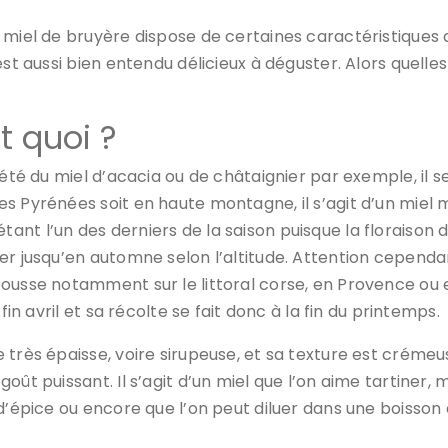
 miel de bruyère dispose de certaines caractéristiques 
est aussi bien entendu délicieux à déguster. Alors quelle
t quoi ?
été du miel d’acacia ou de châtaignier par exemple, il s
 Pyrénées soit en haute montagne, il s’agit d’un miel mo
ant l’un des derniers de la saison puisque la floraison
r jusqu’en automne selon l’altitude. Attention cependant,
pousse notamment sur le littoral corse, en Provence ou 
fin avril et sa récolte se fait donc à la fin du printemps.
très épaisse, voire sirupeuse, et sa texture est crémeus
ût puissant. Il s’agit d’un miel que l’on aime tartiner, m
 d’épice ou encore que l’on peut diluer dans une boisso