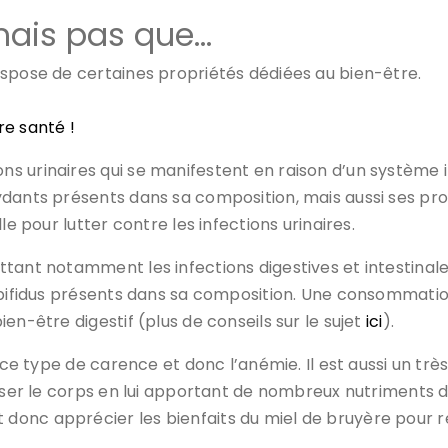
mais pas que…
ispose de certaines propriétés dédiées au bien-être.
tre santé !
 urinaires qui se manifestent en raison d’un système imm
ydants présents dans sa composition, mais aussi ses pr
le pour lutter contre les infections urinaires.
ant notamment les infections digestives et intestinales. 
 bifidus présents dans sa composition. Une consommatio
en-être digestif (plus de conseils sur le sujet
ici
).
e ce type de carence et donc l’anémie. Il est aussi un tr
iser le corps en lui apportant de nombreux nutriments do
nc apprécier les bienfaits du miel de bruyère pour retr