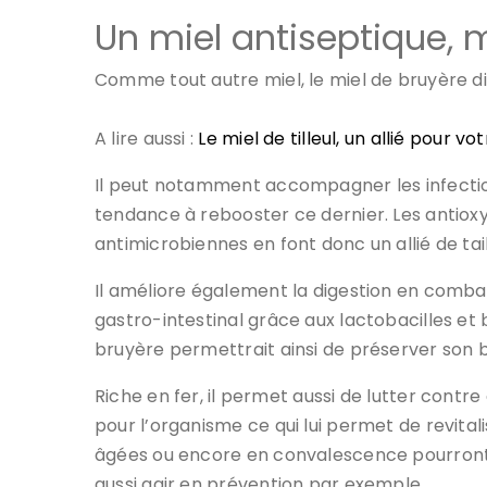
Un miel antiseptique, 
Comme tout autre miel, le miel de bruyère d
A lire aussi :
Le miel de tilleul, un allié pour vo
Il peut notamment accompagner les infections
tendance à rebooster ce dernier. Les antiox
antimicrobiennes en font donc un allié de tail
Il améliore également la digestion en combatt
gastro-intestinal grâce aux lactobacilles et
bruyère permettrait ainsi de préserver son bi
Riche en fer, il permet aussi de lutter contr
pour l’organisme ce qui lui permet de revital
âgées ou encore en convalescence pourront do
aussi agir en prévention par exemple.