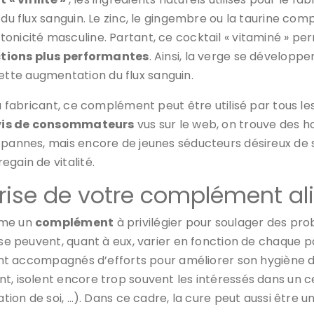
 du flux sanguin. Le zinc, le gingembre ou la taurine co
tonicité masculine. Partant, ce cocktail « vitaminé » p
ctions plus performantes
. Ainsi, la verge se développ
tte augmentation du flux sanguin.
du fabricant, ce complément peut être utilisé par tous l
vis de consommateurs
vus sur le web, on trouve des
 pannes, mais encore de jeunes séducteurs désireux de s
gain de vitalité.
prise de votre complément ali
mme un
complément
à privilégier pour soulager des pro
rise peuvent, quant à eux, varier en fonction de chaque 
sont accompagnés d’efforts pour améliorer son hygiène de
nt, isolent encore trop souvent les intéressés dans un 
sation de soi, …). Dans ce cadre, la cure peut aussi être