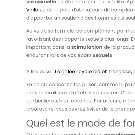
vie sexuelle
ou de renforcer leur vitalité. Ap
Virilblue
de la part d’utilisateurs du complém
d’apporter un soutien à des hommes qui souff
Au vu de sa formule, ce complément permett
favorisant des rapports sexuels plus longs. E
important dans la
stimulation
de la product
endurant lors de vos ébats
sexuels
.
A lire aussi :
La gelée royale bio et française, 
En ce qui concerne les prises, comme la plup
présenterait pas d’effets secondaires. Cel
particulières, bien entendu. Par ailleurs, mê
laboratoire, vous devrez éviter de le prendre 
Quel est le mode de fo
En suivant la composition de ce
complément 