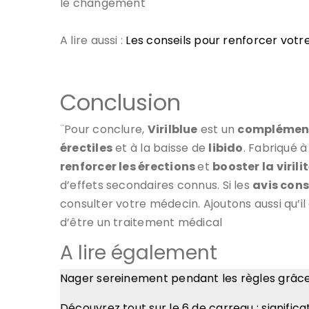
le changement
A lire aussi :
Les conseils pour renforcer vot
Conclusion
¨Pour conclure,
Virilblue
est un
complément
érectiles
et à la baisse de
libido
. Fabriqué 
renforcer les érections
et
booster la viril
d’effets secondaires connus. Si les
avis cons
consulter votre médecin. Ajoutons aussi qu’il
d’être un traitement médical
A lire également
Nager sereinement pendant les règles grâce
Découvrez tout sur le 6 de carreau : signific