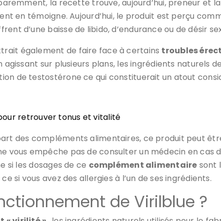
paremment, la recette trouve, aujourd’hui, preneur et la
ent en témoigne. Aujourd’hui, le produit est perçu comm
rent d’une baisse de libido, d’endurance ou de désir se
rait également de faire face à certains
troubles érect
n agissant sur plusieurs plans, les ingrédients naturels d
ion de testostérone ce qui constituerait un atout cons
pour retrouver tonus et vitalité
art des compléments alimentaires, ce produit peut être
a ne vous empêche pas de consulter un médecin en cas d
me si les dosages de ce
complément alimentaire
sont 
ce si vous avez des allergies à l’un de ses ingrédients.
nctionnement de Virilblue ?
« virilité »
, les ingrédients naturels utilisés pour le f