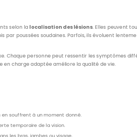
nts selon la
localisation des lésions
. Elles peuvent to
ois par poussées soudaines. Parfois, ils évoluent lentem
xe. Chaque personne peut ressentir les symptômes diff
e en charge adaptée améliore la qualité de vie.
ts en souffrent à un moment donné.
erte temporaire de la vision.
dans les bras, jambes ou visage.