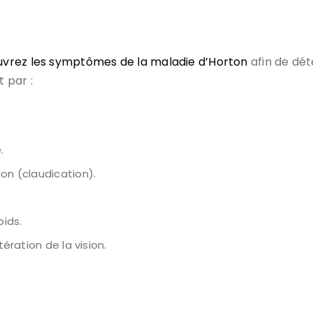
vrez les symptômes de la maladie d’Horton
afin de dét
 par :
.
on (claudication).
oids.
tération de la vision.