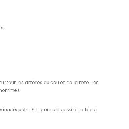
es.
urtout les artères du cou et de la tête. Les
s hommes.
e
inadéquate. Elle pourrait aussi être liée à