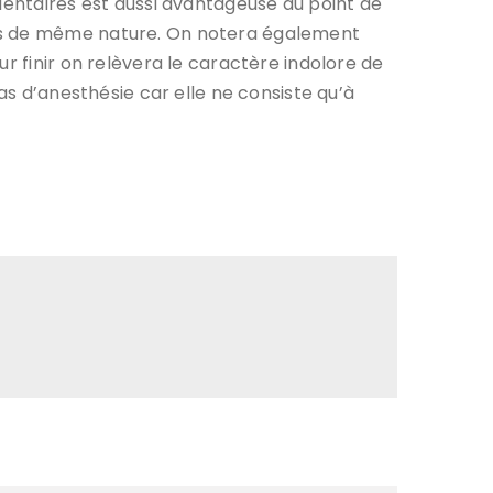
dentaires est aussi avantageuse du point de
ues de même nature. On notera également
r finir on relèvera le caractère indolore de
as d’anesthésie car elle ne consiste qu’à