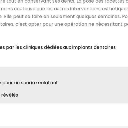
aire tout en conservant ses dents. La pose des facettes 
 moins coûteuse que les autres interventions esthétiq
. Elle peut se faire en seulement quelques semaines. Pou
entaires, c’est opter pour une opération ne nécessitant p
es par les cliniques dédiées aux implants dentaires
e pour un sourire éclatant
 révélés