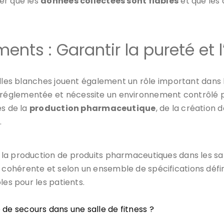
er que les
données collectées sont fiables
et que les
ts : Garantir la pureté et l’
alles blanches jouent également un rôle important dans
glementée et nécessite un environnement contrôlé pour
es de la
production pharmaceutique
, de la création 
.
la production de produits pharmaceutiques dans les sal
hérente et selon un ensemble de spécifications définie
les pour les patients.
e de secours dans une salle de fitness ?