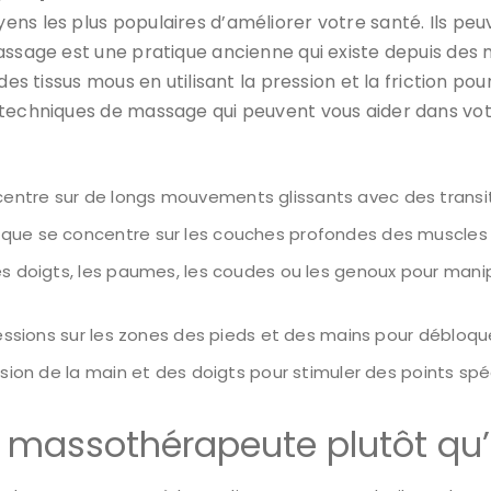
s les plus populaires d’améliorer votre santé. Ils peuve
assage est une pratique ancienne qui existe depuis des m
des tissus mous en utilisant la pression et la friction p
 techniques de massage qui peuvent vous aider dans votr
entre sur de longs mouvements glissants avec des transi
que se concentre sur les couches profondes des muscles e
s doigts, les paumes, les coudes ou les genoux pour manipul
pressions sur les zones des pieds et des mains pour débloqu
sion de la main et des doigts pour stimuler des points spécif
un massothérapeute plutôt q