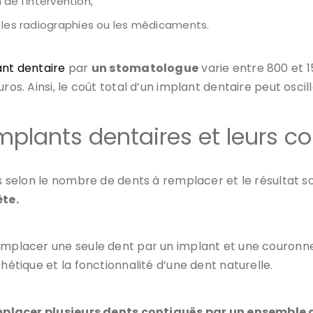
 de l’intervention,
, les radiographies ou les médicaments.
ant dentaire
par
un stomatologue
varie entre 800 et 15
ros. Ainsi, le coût total d’un implant dentaire peut oscil
implants dentaires et leurs co
es selon le nombre de dents à remplacer et le résultat s
ète.
emplacer une seule dent par un implant et une couronne.
hétique et la fonctionnalité d’une dent naturelle.
placer plusieurs dents contiguës par un ensemble de