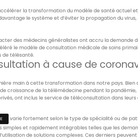
accélérer la transformation du modèle de santé actuel et
avantage le système et d’éviter la propagation du virus, 
ntacter des médecins généralistes ont accru la demande 
léré le modèle de consultation médicale de soins primaire
 de télésanté.
nsultation à cause de coronav
ière main à cette transformation dans notre pays. Bien q
s de croissance de la télémédecine pendant la pandémie, l
rivés, ont inclus le service de téléconsultation dans leurs 
varie fortement selon le type de spécialité ou de pa
NE
s simples et rapidement intégrables telles que les dema
à l’utilisation de solutions complexes. Ces derniers peuve