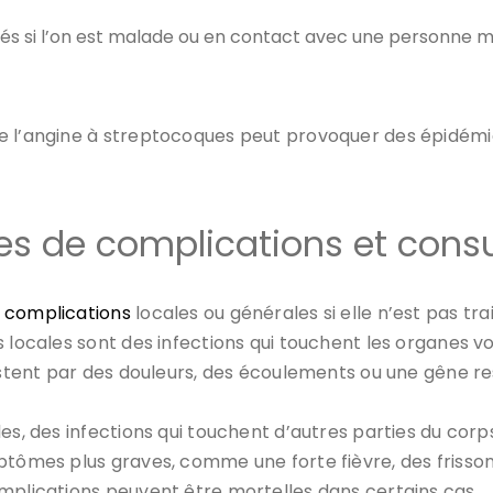
ivités si l’on est malade ou en contact avec une personne 
e l’angine à streptocoques peut provoquer des épidémies
nes de complications et cons
 complications
locales ou générales si elle n’est pas tr
 locales sont des infections qui touchent les organes voi
estent par des douleurs, des écoulements ou une gêne re
es, des infections qui touchent d’autres parties du corps
ptômes plus graves, comme une forte fièvre, des frisson
mplications peuvent être mortelles dans certains cas.