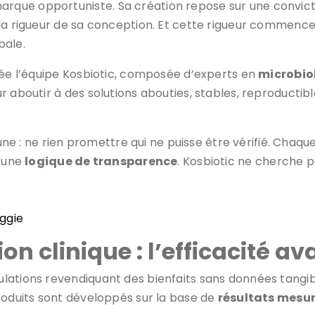
que opportuniste. Sa création repose sur une convicti
 la rigueur de sa conception. Et cette rigueur commenc
bale.
uée l’équipe Kosbiotic, composée d’experts en
microbio
r aboutir à des solutions abouties, stables, reproductib
 ne rien promettre qui ne puisse être vérifié. Chaque
s une
logique de transparence
. Kosbiotic ne cherche p
ggie
ion clinique : l’efficacité av
ations revendiquant des bienfaits sans données tangibl
roduits sont développés sur la base de
résultats mesu