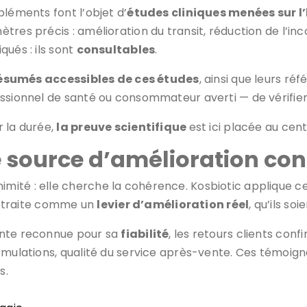
pléments font l’objet d’
études cliniques menées sur 
res précis : amélioration du transit, réduction de l’inco
ués : ils sont
consultables
.
ésumés accessibles de ces études
, ainsi que leurs ré
ssionnel de santé ou consommateur averti — de vérifier l
r la durée,
la preuve scientifique
est ici placée au cen
ne source d’amélioration co
mité : elle cherche la cohérence. Kosbiotic applique ce p
es traite comme un
levier d’amélioration réel
, qu’ils soi
ante reconnue pour sa
fiabilité
, les retours clients conf
rmulations, qualité du service après-vente. Ces témoig
s.