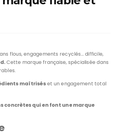
 marque fiable et
ans flous, engagements recyclés… difficile,
d.
Cette marque française, spécialisée dans
rables.
édients maîtrisés
et un engagement total
s concrètes qui en font une marque
e