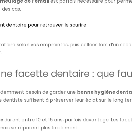
meulage de l’émail
est parfois nécessaire pour perm
t des cas.
nt dentaire pour retrouver le sourire
atoire selon vos empreintes, puis collées lors d’un seco
.
ne facette dentaire : que fau
 évidemment besoin de garder une
bonne hygiène denta
 dentiste suffisent à préserver leur éclat sur le long te
ue
durent entre 10 et 15 ans, parfois davantage. Les fac
 mais se réparent plus facilement.