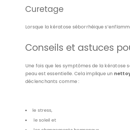
Curetage
Lorsque la kératose séborrhéique s’enflamm
Conseils et astuces po
Une fois que les symptômes de la kératose sé
peau est essentielle. Cela implique un
nettoy
déclenchants comme :
le stress,
le soleil et
les changements hormonaux.