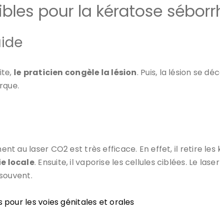
ibles pour la kératose sébor
uide
ite,
le
praticien congèle la lésion
. Puis, la lésion se 
rque.
ement au laser CO2 est très efficace. En effet, il retire l
e locale
. Ensuite, il vaporise les cellules ciblées. Le las
 souvent.
 pour les voies génitales et orales