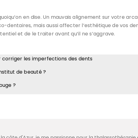
quoiqu’on en dise. Un mauvais alignement sur votre arca
entaires, mais aussi affecter l’esthétique de vos dent
ntiel et de le traiter avant qu’il ne s’aggrave.
r corriger les imperfections des dents
nstitut de beauté ?
bouge ?
 la côte d'Azur, je me passionne pour la thalassothérapie 