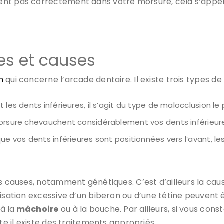
ent pas correctement dans votre morsure, cela s’appe
es et causes
n
qui concerne l’arcade dentaire. Il existe trois types de
les dents inférieures, il s’agit du type de malocclusion le 
orsure chevauchent considérablement vos dents inférieures,
sque vos dents inférieures sont positionnées vers l’avant, 
 causes, notamment génétiques. C’est d’ailleurs la caus
lisation excessive d’un biberon ou d’une tétine peuvent
à la
mâchoire
ou à la bouche. Par ailleurs, si vous cons
te il existe des traitements appropriés.