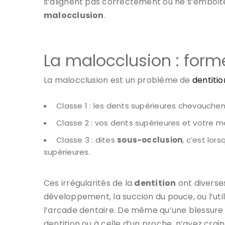
s’alignent pas correctement ou ne s’emboît
malocclusion
.
La malocclusion : form
La malocclusion est un problème de
dentitio
Classe 1 : les dents supérieures chevauchent 
Classe 2 : vos dents supérieures et votre m
Classe 3 : dites
sous-occlusion
, c’est lor
supérieures.
Ces irrégularités de la
dentition
ont diverses
développement, la succion du pouce, ou l’uti
l’arcade dentaire. De même qu’une blessure 
dentition ou à celle d’un proche, n’ayez crain