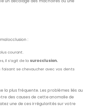
lle un décalage des mâchoires ou une
 malocclusion :
plus courant.
 il s’agit de la
surocclusion.
les faisant se chevaucher avec vos dents
e la plus fréquente. Les problèmes liés au
 être des causes de cette
anomalie de
tatez une de ces irrégularités sur votre