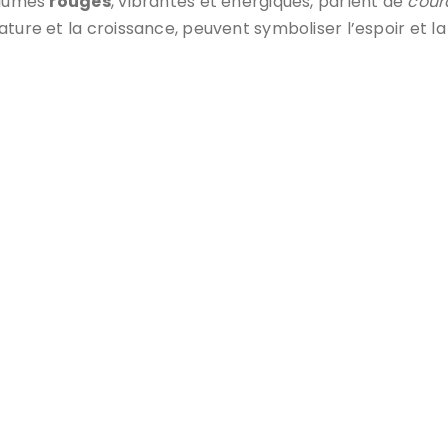
 plumes
rouges
, vibrantes et énergiques, parlent de
cour
ature et la croissance, peuvent symboliser l’espoir et la