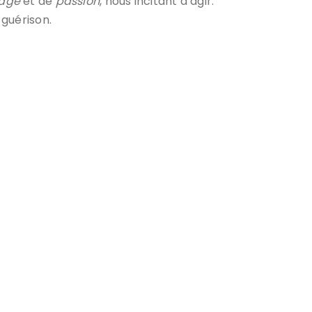
age
et de
passion
, nous incitant à agir.
 guérison.