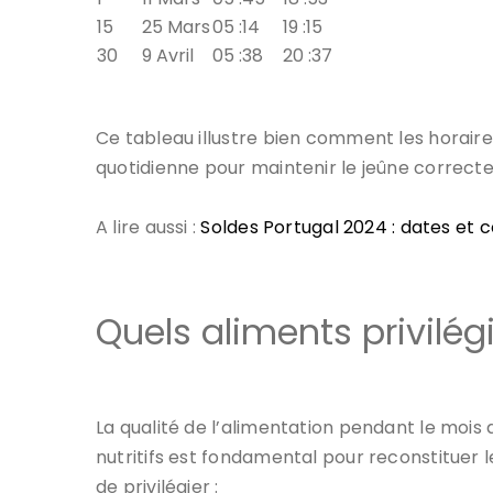
15
25 Mars
05 :14
19 :15
30
9 Avril
05 :38
20 :37
Ce tableau illustre bien comment les horaires
quotidienne pour maintenir le jeûne correct
A lire aussi :
Soldes Portugal 2024 : dates et c
Quels aliments privilég
La qualité de l’alimentation pendant le mois 
nutritifs est fondamental pour reconstituer 
de privilégier :