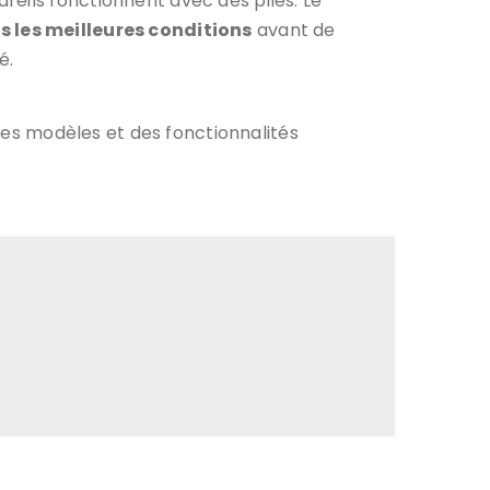
reils fonctionnent avec des piles. Le
 les meilleures conditions
avant de
é.
es modèles et des fonctionnalités