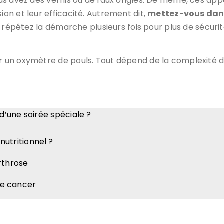
s avez des vernis ou de faux ongles. De même, ces appa
n et leur efficacité. Autrement dit,
mettez-vous dans
 répétez la démarche plusieurs fois pour plus de sécurit
r un oxymètre de pouls. Tout dépend de la complexité d
’une soirée spéciale ?
nutritionnel ?
rthrose
 le cancer