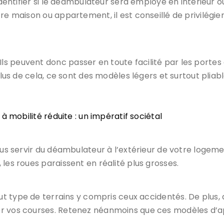
dentifier si le déambulateur sera employé en intérieur ou 
e maison ou appartement, il est conseillé de privilégier 
 peuvent donc passer en toute facilité par les portes d
plus de cela, ce sont des modèles légers et surtout pliab
 mobilité réduite : un impératif sociétal
ous servir du déambulateur à l’extérieur de votre logemen
les roues paraissent en réalité plus grosses.
out type de terrains y compris ceux accidentés. De plus,
uer vos courses. Retenez néanmoins que ces modèles d’