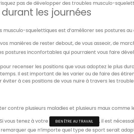
e risquez pas de développer des troubles musculo-squelett
 durant les journées
s musculo-squelettiques est d’améliorer ses postures au c
r vos manières de rester debout, de vous asseoir, de marc
 les postures inconfortables qui pourraient vous faire dé
c pour recenser les positions que vous adoptez le plus dura
temps. Il est important de les varier ou de faire des éti
 éviter à ces positions de vous nuire à travers les troubl
utter contre plusieurs maladies et plusieurs maux comme l
 Si vous tenez à votre
, il est nécess
BIEN ÊTRE AU TRAVAIL
remarquer que n’importe quel type de sport serait adapté 