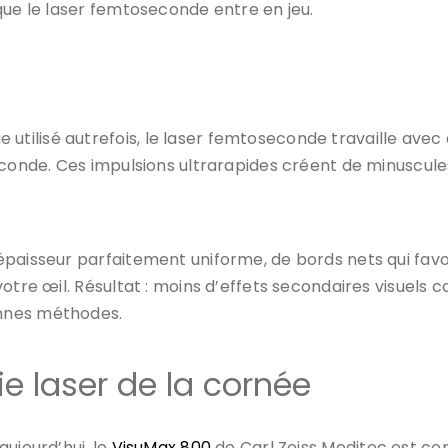
que le laser femtoseconde entre en jeu.
ilisé autrefois, le laser femtoseconde travaille avec 
econde. Ces impulsions ultrarapides créent de minuscule
épaisseur parfaitement uniforme, de bords nets qui favo
otre œil. Résultat : moins d’effets secondaires visuels 
nnes méthodes.
ie laser de la cornée
ujourd’hui, le
VisuMax 800
de Carl Zeiss Meditec est co