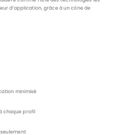
ur d’application, grâce à un cône de
cation minimisé
à chaque profil
s seulement